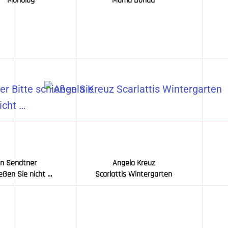
 – Monolog
Mama Donau
an Sendtner
Angela Kreuz
eßen Sie nicht …
Scarlattis Wintergarten