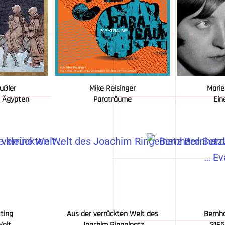
eußler
Mike Reisinger
Marie
h Ägypten
Paraträume
Ein
tting
Aus der verrückten Welt des
Bernh