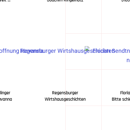
Welt …
Joachim Ringelnatz
3165
linger
Regensburger
Flori
avanna
Wirtshausgeschichten
Bitte schi